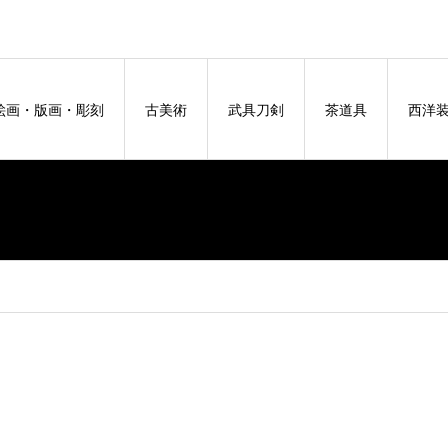
絵画・版画・彫刻
古美術
武具刀剣
茶道具
西洋
。