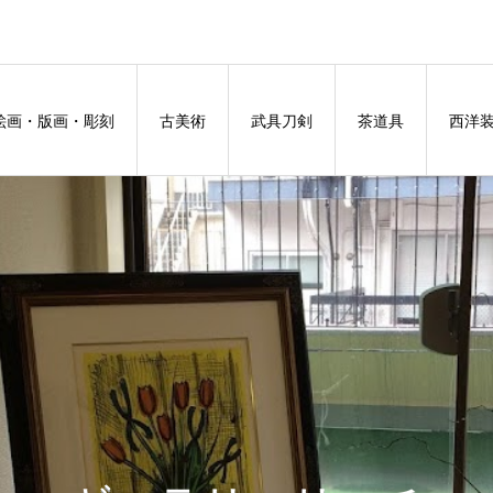
絵画・版画・彫刻
古美術
武具刀剣
茶道具
西洋