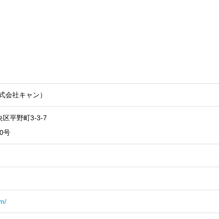
式会社キャン）
央区平野町3-3-7
0号
om/