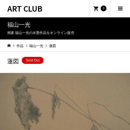
ART CLUB
0
福山一光
画家 福山一光の水墨作品をオンライン販売
作品
福山一光
蓮図
蓮図
Sold Out