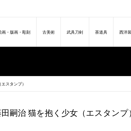
絵画・版画・彫刻
古美術
武具刀剣
茶道具
西洋
（エスタンプ）
藤田嗣治 猫を抱く少女（エスタンプ