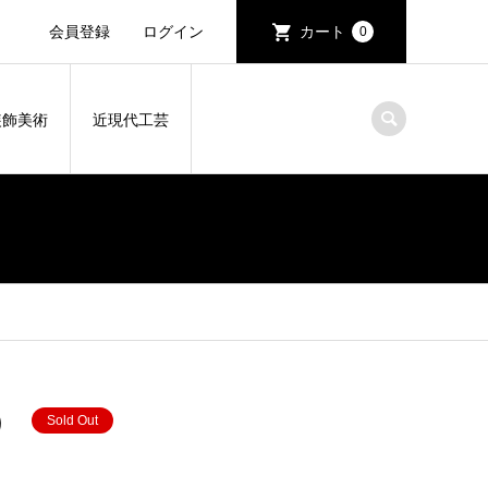
会員登録
ログイン
カート
0
装飾美術
近現代工芸
）
Sold Out