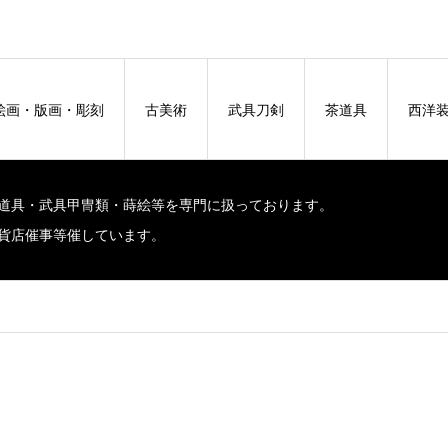
絵画・版画・彫刻
古美術
武具刀剣
茶道具
西洋
道具・武具甲冑類・蒔絵等を専門に扱っております。
貨店催事等催しています。