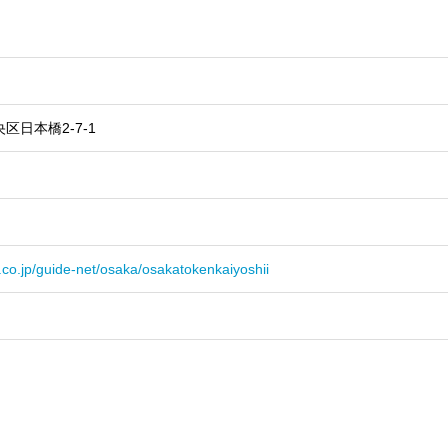
央区日本橋2-7-1
.co.jp/guide-net/osaka/osakatokenkaiyoshii