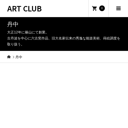
ART CLUB
0
丹中
大正12年に篠山にて創業。
古丹波を中心に六古窯作品、旧大名家伝来の秀逸な能楽美術、蒔絵調度を
取り扱う。
丹中